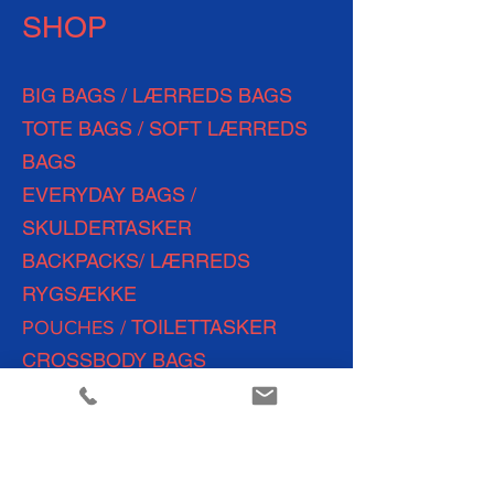
SHOP
BIG BAGS / LÆRREDS BAGS
TOTE BAGS / SOFT LÆRREDS
BAGS
EVERYDAY
BAGS /
SKULDERTASKER
BACKPACKS/ LÆRREDS
RYGSÆKKE
TOILETTASKER
POUCHES /
CROSSBODY BAGS
WEEKEND BAGS
SHOPPING BAGS
TRAVEL BAGS
YOGA &
FITNESS BAGS