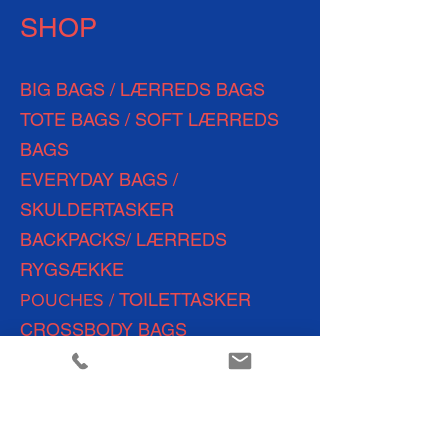
SHOP
BIG BAGS / LÆRREDS BAGS
TOTE BAGS / SOFT LÆRREDS
BAGS
EVERYDAY
BAGS /
SKULDERTASKER
BACKPACKS/ LÆRREDS
RYGSÆKKE
TOILETTASKER
POUCHES /
CROSSBODY BAGS
WEEKEND BAGS
SHOPPING BAGS
TRAVEL BAGS