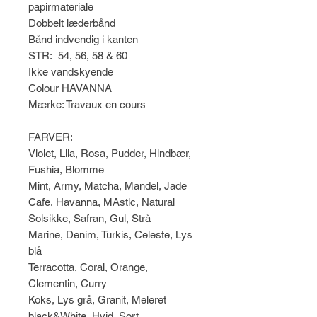
papirmateriale
Dobbelt læderbånd
Bånd indvendig i kanten
STR: 54, 56, 58 & 60
Ikke vandskyende
Colour HAVANNA
Mærke: Travaux en cours
FARVER:
Violet, Lila, Rosa, Pudder, Hindbær,
Fushia, Blomme
Mint, Army, Matcha, Mandel, Jade
Cafe, Havanna, MAstic, Natural
Solsikke, Safran, Gul, Strå
Marine, Denim, Turkis, Celeste, Lys
blå
Terracotta, Coral, Orange,
Clementin, Curry
Koks, Lys grå, Granit, Meleret
black&White, Hvid, Sort